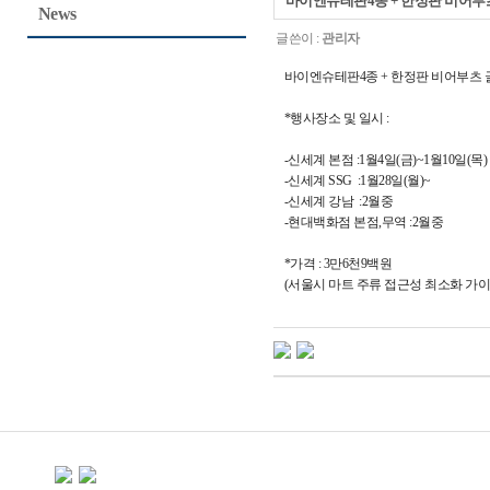
바이엔슈테판4종 + 한정판 비어부츠 글
News
글쓴이 :
관리자
바이엔슈테판4종 + 한정판 비어부츠 글라스
*행사장소 및 일시 :
-신세계 본점 :1월4일(금)~1월10일(목)
-신세계 SSG :1월28일(월)~
-신세계 강남 :2월중
-현대백화점 본점,무역 :2월중
*가격 : 3만6천9백원
(서울시 마트 주류 접근성 최소화 가