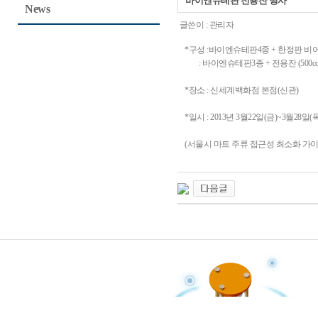
바이엔슈테판 전용잔 행사
News
글쓴이 :
관리자
*구성 :바이엔슈테판4종 + 한정판 비어부츠
: 바이엔슈테판3종 + 전용잔 (500cc
*장소 : 신세계백화점 본점(신관)
*일시 : 2013년 3월22일(금)~3월28일(목
(서울시 마트 주류 접근성 최소화 가