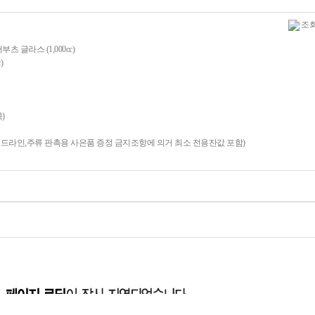
조회 
 글라스 (1,000cc)
)
)
이드라인,주류 판촉용 사은품 증정 금지조항에 의거 최소 전용잔값 포함)